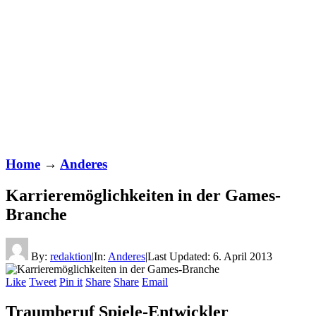
Home
→
Anderes
Karrieremöglichkeiten in der Games-
Branche
By:
redaktion
|
In:
Anderes
|
Last Updated:
6. April 2013
Like
Tweet
Pin it
Share
Share
Email
Traumberuf Spiele-Entwickler